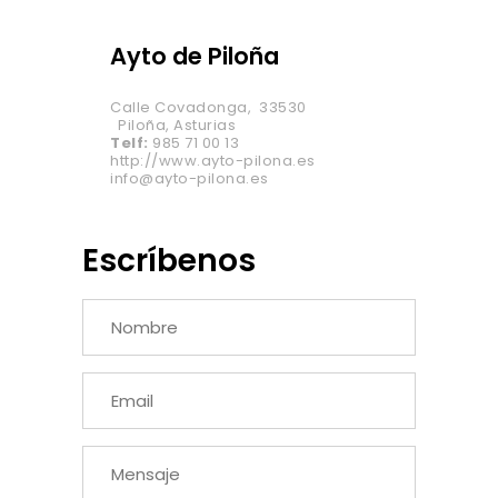
Ayto de Piloña
Calle Covadonga, 33530
Piloña, Asturias
Telf:
985 71 00 13
http://www.ayto-pilona.es
info@ayto-pilona.es
Escríbenos