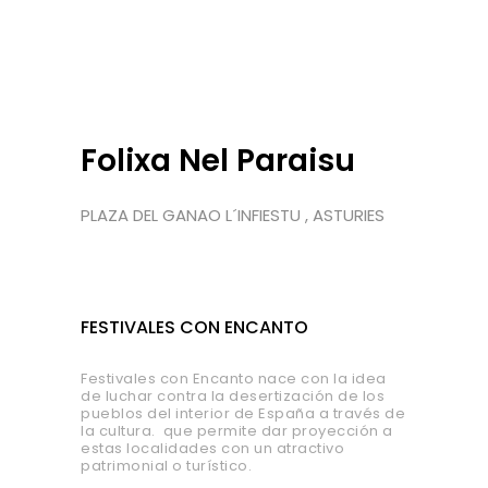
Folixa Nel Paraisu
PLAZA DEL GANAO L´INFIESTU , ASTURIES
FESTIVALES CON ENCANTO
Festivales con Encanto nace con la idea
de luchar contra la desertización de los
pueblos del interior de España a través de
la cultura. que permite dar proyección a
estas localidades con un atractivo
patrimonial o turístico.